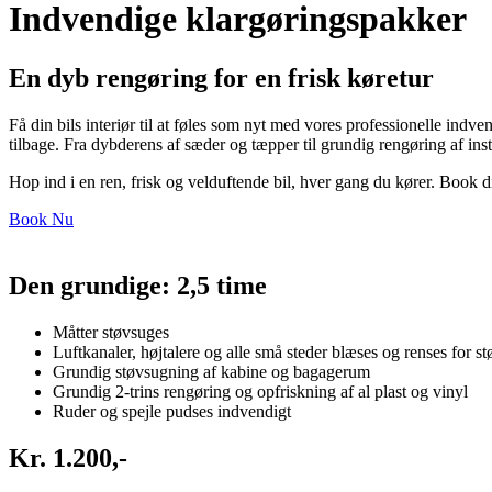
Indvendige klargøringspakke​r
En dyb rengøring for en frisk køretur
Få din bils interiør til at føles som nyt med vores professionelle indve
tilbage. Fra dybderens af sæder og tæpper til grundig rengøring af inst
Hop ind i en ren, frisk og velduftende bil, hver gang du kører. Book di
Book Nu
Den grundige: 2,5 time
Måtter støvsuges​
Luftkanaler, højtalere og alle små steder blæses og renses for stø
Grundig støvsugning af kabine og bagagerum​
Grundig 2-trins rengøring og opfriskning af al plast og vinyl​
Ruder og spejle pudses indvendigt​
​Kr. 1.200,-