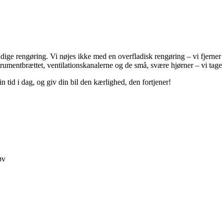
ndige rengøring. Vi nøjes ikke med en overfladisk rengøring – vi fjerner g
rumentbrættet, ventilationskanalerne og de små, svære hjørner – vi tager
n tid i dag, og giv din bil den kærlighed, den fortjener!
v​